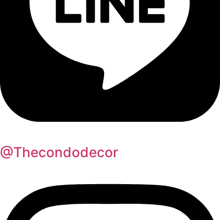
@Thecondodecor