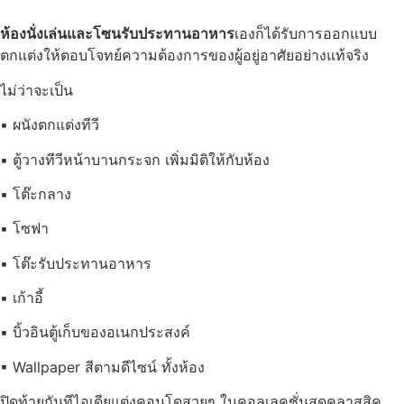
ห้องนั่งเล่นและโซนรับประทานอาหาร
เองก็ได้รับการออกแบบ
ตกแต่งให้ตอบโจทย์ความต้องการของผู้อยู่อาศัยอย่างแท้จริง
ไม่ว่าจะเป็น
▪ ผนังตกแต่งทีวี
▪ ตู้วางทีวีหน้าบานกระจก เพิ่มมิติให้กับห้อง
▪ โต๊ะกลาง
▪ โซฟา
▪ โต๊ะรับประทานอาหาร
▪ เก้าอี้
▪ บิ้วอินตู้เก็บของอเนกประสงค์
▪ Wallpaper สีตามดีไซน์ ทั้งห้อง
ปิดท้ายกันทีไอเดียแต่งคอนโดสวยๆ ในคอลเลคชั่นสุดคลาสสิค