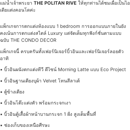
แม่น้ำเจ้าพระยา
THE POLITAN RIVE
ให้ทุกท่านได้ชมเผื่อเป็นไอ
เดียแต่งคอนโดค่ะ
แพ็กเกจการตกแต่งห้องแบบ 1 bedroom การออกแบบภายในยัง
คงเน้นการตกแต่งสไตล์ Luxury แต่จัดเต็มทุกฟังก์ชั่นตามแบบ
ฉบับ THE CONDO DECOR
แพ็กเกจนี้ ครบครันทั้งเฟอร์นิเจอร์บิ้วอินและเฟอร์นิเจอร์ลอยตัว
อาทิ
▪ บิ้วอินผนังตกแต่งทีวี ดีไซน์ Morning Latte แบบ Eco Project
▪ บิ้วอินฐานเตียงบุผ้า Velvet โทนสีลาเต้
▪ ตู้ข้างเตียง
▪ บิ้วอินโต๊ะแต่งตัว พร้อมกระจกเงา
▪ บิ้วอินตู้เสื้อผ้าหน้าบานกระจก 1 ฝั่ง สูงเต็มพื้นที่
▪ ช่องเก็บของเหนือศีรษะ